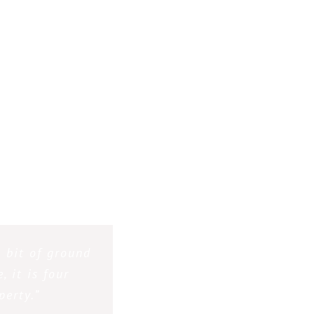
nd invest. When
 bit of ground
 stocks, bonds,
, it is four
erty.”
”