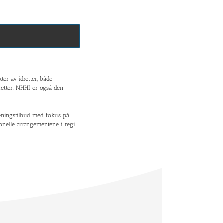
er av idretter, både
dretter. NHHI er også den
treningstilbud med fokus på
jonelle arrangementene i regi