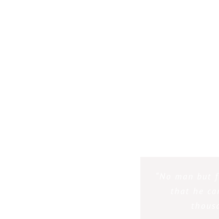
“Many novice r
“No man but f
you invest in 
that he can
thous