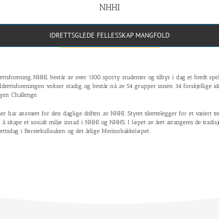
NHHI
IDRETTSGLEDE FELLESSKAP MANGFOLD
sforening, NHHI, består av over 1300 sporty studenter og tilbyr i dag et bredt spekt
e. Idrettsforeningen vokser stadig, og består nå av 54 grupper innen 34 forskjellige i
gen Challenge.
har ansvaret for den daglige driften av NHHI. Styret tilrettelegger for et variert 
il å skape et sosialt miljø innad i NHHI og NHHS. I løpet av året arrangeres de tradis
drettsdag i Førstekullsuken og det årlige Merinobakkeløpet.