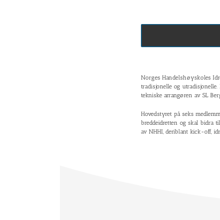
Norges Handelshøyskoles Idrett
tradisjonelle og utradisjonell
tekniske arrangøren av SL Ber
Hovedstyret på seks medlemmer 
breddeidretten og skal bidra t
av NHHI, deriblant kick-off, i