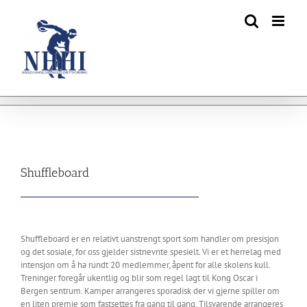
Skip
to
content
Shuffleboard
Shuffleboard er en relativt uanstrengt sport som handler om presisjon
og det sosiale, for oss gjelder sistnevnte spesielt. Vi er et herrelag med
intensjon om å ha rundt 20 medlemmer, åpent for alle skolens kull.
Treninger foregår ukentlig og blir som regel lagt til Kong Oscar i
Bergen sentrum. Kamper arrangeres sporadisk der vi gjerne spiller om
en liten premie som fastsettes fra gang til gang. Tilsvarende arrangeres