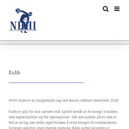
Skip
to
content
Kubb
NHHI Kubb er et nyoppstartet lag ved skolen, etablert desember 2020.
Kubb er spill for alle uansett nivå. Spillet består av én konge, ti kubber,
seks kapteinpinner og fire hjørnepinner.
Når alle kubber på en side er
felt av et lag, kan dette laget forsøke å velte kongen til motstanderen.
Vi trener ukentlig, med diverse opplegg. Både gutter og jenter er