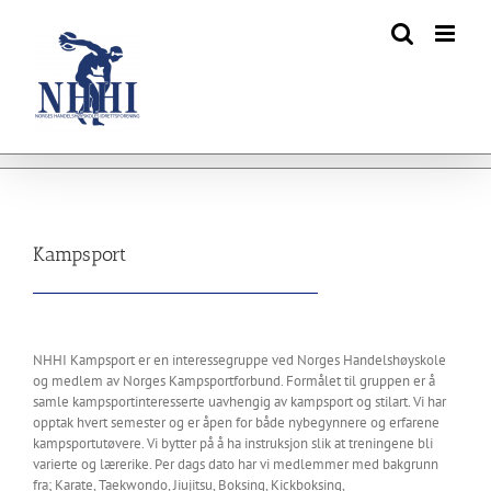
Skip
to
content
Kampsport
NHHI Kampsport er en interessegruppe ved Norges Handelshøyskole
og medlem av Norges Kampsportforbund. Formålet til gruppen er å
samle kampsportinteresserte uavhengig av kampsport og stilart. Vi har
opptak hvert semester og er åpen for både nybegynnere og erfarene
kampsportutøvere. Vi bytter på å ha instruksjon slik at treningene bli
varierte og lærerike. Per dags dato har vi medlemmer med bakgrunn
fra; Karate, Taekwondo, Jiujitsu, Boksing, Kickboksing,